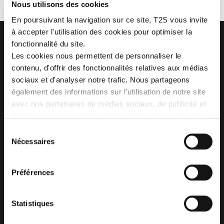
Nous utilisons des cookies
En poursuivant la navigation sur ce site, T2S vous invite
à accepter l'utilisation des cookies pour optimiser la
fonctionnalité du site.
Les cookies nous permettent de personnaliser le
contenu, d'offrir des fonctionnalités relatives aux médias
Z.I. La Vaure - B.P. 20930
sociaux et d'analyser notre trafic. Nous partageons
42291 SORBIERS CEDEX - France
également des informations sur l'utilisation de notre site
Tél. : + 33 (0)4 77 53 05 05
avec nos partenaires de médias sociaux, de publicité et
Contactez-nous !
Plan d'accès
d'analyse, qui peuvent combiner celles-ci avec d'autres
informations que vous leur avez fournies ou qu'ils ont
Sélection
collectées lors de votre utilisation de leurs services.
Nécessaires
du
consentement
Préférences
Statistiques