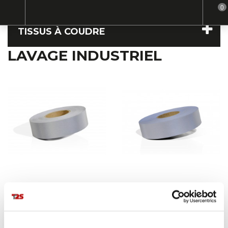
0
Home
Tissus à coudre
Lavage industriel
TISSUS À COUDRE
LAVAGE INDUSTRIEL
RETHIOTEX® 30 100
RETHIOTEX® 30 020
GRS®