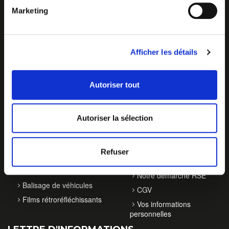
Marketing
Afficher les détails
Autoriser tout
NOS ACTIVITÉS
À PROPOS
Autoriser la sélection
Tissus rétroréfléchissants
Qui sommes-nous ?
EPI haute visibilité
Contact
Refuser
Vêtements & accessoires
Actualités
L2S
Notre démarche RSE
Balisage de véhicules
CGV
Films rétroréfléchissants
Vos informations
personnelles