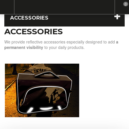
0
Home
Accessories
ACCESSORIES
ACCESSORIES
We provide reflective accessories especially designed to add
a
permanent visibility
to your daily products.