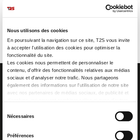
REFLECTIVE THREAD
100% REFLECTIVE PIPING
Nous utilisons des cookies
BALISE RÉTRORÉFLÉCHISSANTE
En poursuivant la navigation sur ce site, T2S vous invite
à accepter l'utilisation des cookies pour optimiser la
fonctionnalité du site.
Les cookies nous permettent de personnaliser le
contenu, d'offrir des fonctionnalités relatives aux médias
sociaux et d'analyser notre trafic. Nous partageons
également des informations sur l'utilisation de notre site
avec nos partenaires de médias sociaux, de publicité et
Z.I. La Vaure - B.P. 20930
d'analyse, qui peuvent combiner celles-ci avec d'autres
42290 SORBIERS - France
informations que vous leur avez fournies ou qu'ils ont
Sélection
Tél. : + 33 4 77 53 05 05
collectées lors de votre utilisation de leurs services.
Contactez-nous !
Nécessaires
du
Plan d'accès
consentement
Préférences