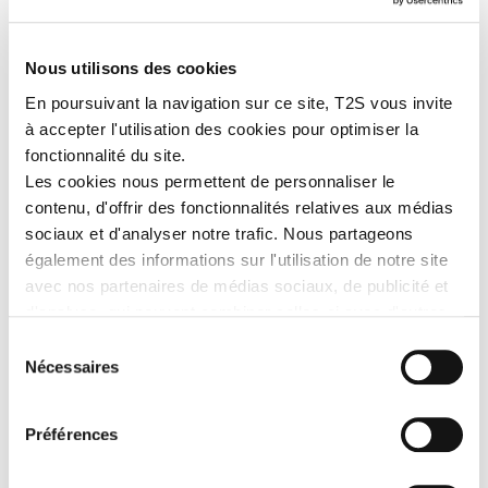
Nous utilisons des cookies
En poursuivant la navigation sur ce site, T2S vous invite
à accepter l'utilisation des cookies pour optimiser la
SEND
fonctionnalité du site.
Les cookies nous permettent de personnaliser le
contenu, d'offrir des fonctionnalités relatives aux médias
sociaux et d'analyser notre trafic. Nous partageons
T2S
également des informations sur l'utilisation de notre site
avec nos partenaires de médias sociaux, de publicité et
d'analyse, qui peuvent combiner celles-ci avec d'autres
Z.I. La Vaure
B.P. 20930
informations que vous leur avez fournies ou qu'ils ont
Sélection
42291 SORBIERS CEDEX
collectées lors de votre utilisation de leurs services.
Nécessaires
du
FRANCE
consentement
Tel. : +33 4 77 53 05 05
info@t2s.fr
Préférences