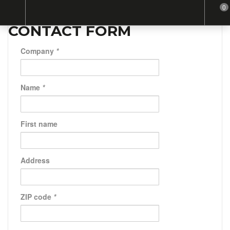
0
Home
Contact form
CONTACT FORM
Company
*
Name
*
First name
Address
ZIP code
*