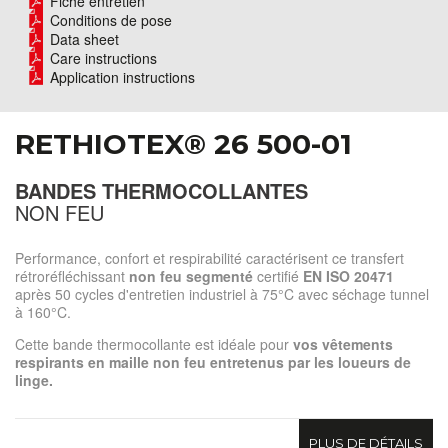
Fiche entretien
Conditions de pose
Data sheet
Care instructions
Application instructions
RETHIOTEX® 26 500-01
BANDES THERMOCOLLANTES
NON FEU
Performance, confort et respirabilité caractérisent ce transfert
rétroréfléchissant
non feu segmenté
certifié
EN ISO 20471
après 50 cycles d'entretien industriel à 75°C avec séchage tunnel
à 160°C.
Cette bande thermocollante est idéale pour
vos vêtements
respirants en maille non feu entretenus par les loueurs de
linge.
PLUS DE DÉTAILS