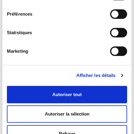
À VOIR ÉGALEMENT
consentement
Préférences
Statistiques
Marketing
Afficher les détails
RETHIOTEX® 26 250-
RETHIOTEX® 26
01
800-03
Autoriser tout
Bandes thermocollantes -
Bandes thermocollantes -
Lavage ménager
Lavage Industriel
Autoriser la sélection
Refuser