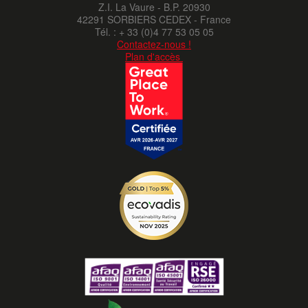
Z.I. La Vaure - B.P. 20930
42291 SORBIERS CEDEX - France
Tél. : + 33 (0)4 77 53 05 05
Contactez-nous !
Plan d'accès