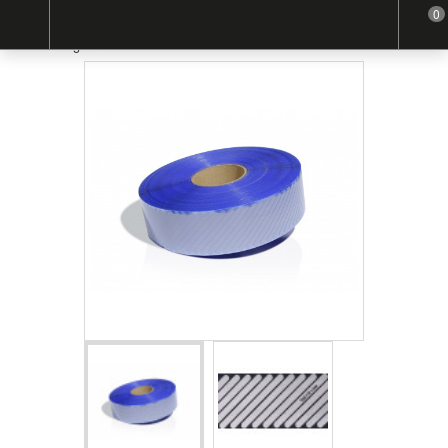
0
Home
Bandes thermocollantes
Transfert rétroréfléchissant microbilles segmenté non feu -
Lavage industriel - RETHIOTEX® 26 500-01